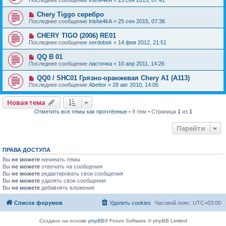
Chery Tiggo серебро
Последнее сообщение
Irishe4kA
«
25 сен 2015, 07:36
CHERY TIGO (2006) RE01
Последнее сообщение
serdobsk
«
14 фев 2012, 21:51
QQ B 01
Последнее сообщение
ласточка
«
10 апр 2011, 14:26
QQ0 / SHC01 Грязно-оранжевая Chery A1 (A113)
Последнее сообщение
Abettor
«
28 авг 2010, 14:05
Новая тема
Отметить все темы как прочтённые
• 9 тем • Страница
1
из
1
Перейти
ПРАВА ДОСТУПА
Вы
не можете
начинать темы
Вы
не можете
отвечать на сообщения
Вы
не можете
редактировать свои сообщения
Вы
не можете
удалять свои сообщения
Вы
не можете
добавлять вложения
Список форумов
Удалить cookies
Часовой пояс:
UTC+03:00
Создано на основе
phpBB
® Forum Software © phpBB Limited