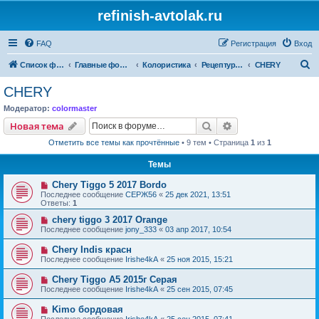
refinish-avtolak.ru
FAQ
Регистрация
Вход
П
Список форумов
Главные форумы
Колористика
Рецептуры участников (архив)
CHERY
о
CHERY
и
Модератор:
colormaster
с
Поиск
Расширенный пои
Новая тема
к
Отметить все темы как прочтённые
• 9 тем • Страница
1
из
1
Темы
Сhery Tiggo 5 2017 Bordo
Последнее сообщение
СЕРЖ56
«
25 дек 2021, 13:51
Ответы:
1
chery tiggo 3 2017 Orange
Последнее сообщение
jony_333
«
03 апр 2017, 10:54
Chery Indis красн
Последнее сообщение
Irishe4kA
«
25 ноя 2015, 15:21
Chery Tiggo A5 2015г Серая
Последнее сообщение
Irishe4kA
«
25 сен 2015, 07:45
Kimo бордовая
Последнее сообщение
Irishe4kA
«
25 сен 2015, 07:41