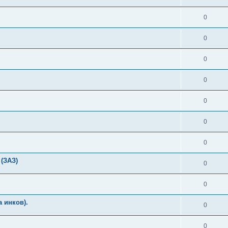
0
0
0
0
0
0
0
(ЗАЗ)
0
0
 инков).
0
0