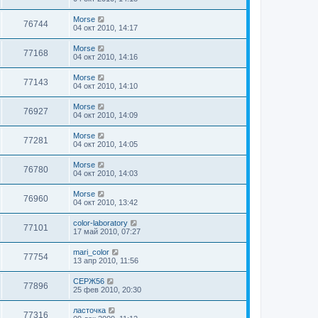
Morse
76744
04 окт 2010, 14:17
Morse
77168
04 окт 2010, 14:16
Morse
77143
04 окт 2010, 14:10
Morse
76927
04 окт 2010, 14:09
Morse
77281
04 окт 2010, 14:05
Morse
76780
04 окт 2010, 14:03
Morse
76960
04 окт 2010, 13:42
color-laboratory
77101
17 май 2010, 07:27
mari_color
77754
13 апр 2010, 11:56
СЕРЖ56
77896
25 фев 2010, 20:30
ласточка
77316