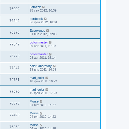
Lotozzz
76902
25 сен 2012, 10:39
serdobsk
76542
06 фев 2012, 16:01
Евроколор
76976
31 янв 2012, 09:03
colormaster
77347
09 авг 2011, 10:10
colormaster
76773
08 авг 2011, 16:14
color-laboratory
77347
19 апр 2011, 14:59
mari_color
79731
18 фев 2011, 10:22
mari_color
77570
15 фев 2011, 17:23
Morse
76873
04 окт 2010, 14:27
Morse
77498
04 окт 2010, 14:23
Morse
76868
04 окт 2010, 14:18