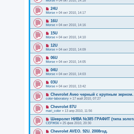
Morse
»
04 окт 2010, 14:18
24U
Morse
»
04 окт 2010, 14:17
16U
Morse
»
04 окт 2010, 14:16
15U
Morse
»
04 окт 2010, 14:10
12U
Morse
»
04 окт 2010, 14:09
06U
Morse
»
04 окт 2010, 14:05
04U
Morse
»
04 окт 2010, 14:03
03U
Morse
»
04 окт 2010, 13:42
Chevrolet Aveo черный с крупным зерном. 
color-laboratory
»
17 май 2010, 07:27
Chevrolet 87U
mari_color
»
13 апр 2010, 11:56
Шевролет НИВА №385 ГРАФИТ (типа золота
СЕРЖ56
»
25 фев 2010, 20:30
Chevrolet AVEO. 92U. 2008год.