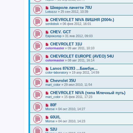
Шевроле лачетти 70U
Lotozzz
»
25 сен 2012, 10:39
CHEVROLET NIVA ВИШНЯ (2004г.)
serdobsk
»
06 фев 2012, 16:01
CHEV. GCT
Евроколор
»
31 янв 2012, 09:03
CHEVROLET 31U
colormaster
»
09 авг 2011, 10:10
CHEVROLET EUROPE (AVEO) 54U
colormaster
»
08 авг 2011, 16:14
Lanos 876393 ...Бамбук...
color-laboratory
»
19 апр 2011, 14:59
Chevrolet 35U
mari_color
»
29 июл 2010, 11:54
CHEVROLET NIVA (типа Млечный путь)
mari_color
»
15 фев 2011, 17:23
80F
Morse
»
04 окт 2010, 14:27
60U/L
Morse
»
04 окт 2010, 14:23
52U