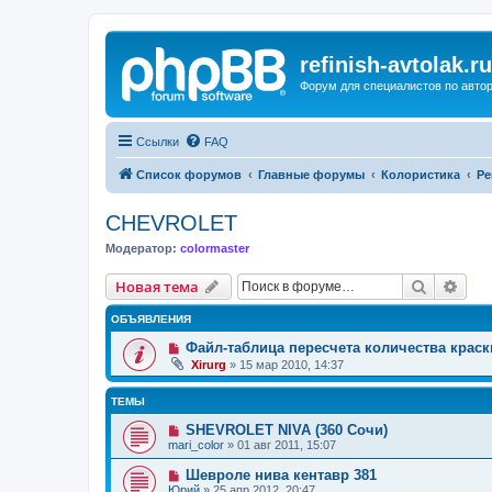
refinish-avtolak.ru
Форум для специалистов по авто
Ссылки
FAQ
Список форумов
Главные форумы
Колористика
Ре
CHEVROLET
Модератор:
colormaster
Поиск
Рас
Новая тема
ОБЪЯВЛЕНИЯ
Файл-таблица пересчета количества краск
Xirurg
»
15 мар 2010, 14:37
ТЕМЫ
SHEVROLET NIVA (360 Сочи)
mari_color
»
01 авг 2011, 15:07
Шевроле нива кентавр 381
Юрий
»
25 апр 2012, 20:47