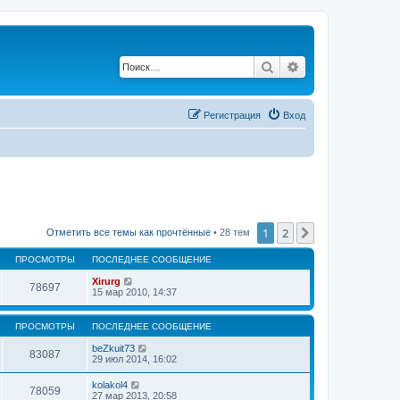
Поиск
Расширенный по
Регистрация
Вход
1
2
След.
Отметить все темы как прочтённые
• 28 тем
ПРОСМОТРЫ
ПОСЛЕДНЕЕ СООБЩЕНИЕ
Xirurg
78697
15 мар 2010, 14:37
ПРОСМОТРЫ
ПОСЛЕДНЕЕ СООБЩЕНИЕ
beZkuit73
83087
29 июл 2014, 16:02
kolakol4
78059
27 мар 2013, 20:58