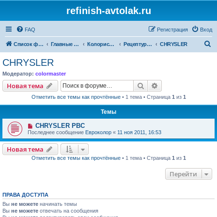
refinish-avtolak.ru
FAQ
Регистрация
Вход
П
Список форумов
Главные форумы
Колористика
Рецептуры участников (архив)
CHRYSLER
о
CHRYSLER
и
Модератор:
colormaster
с
Поиск
Расширенный пои
Новая тема
к
Отметить все темы как прочтённые
• 1 тема • Страница
1
из
1
Темы
CHRYSLER PBC
Последнее сообщение
Евроколор
«
11 ноя 2011, 16:53
Новая тема
Отметить все темы как прочтённые
• 1 тема • Страница
1
из
1
Перейти
ПРАВА ДОСТУПА
Вы
не можете
начинать темы
Вы
не можете
отвечать на сообщения