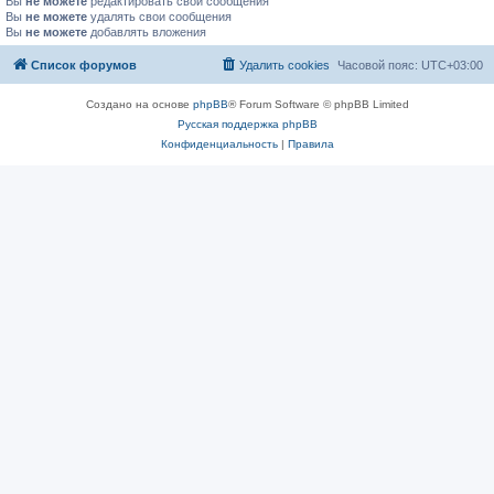
Вы
не можете
редактировать свои сообщения
Вы
не можете
удалять свои сообщения
Вы
не можете
добавлять вложения
Список форумов
Удалить cookies
Часовой пояс:
UTC+03:00
Создано на основе
phpBB
® Forum Software © phpBB Limited
Русская поддержка phpBB
Конфиденциальность
|
Правила