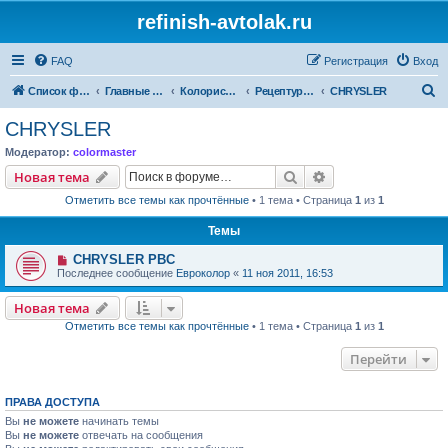
refinish-avtolak.ru
FAQ
Регистрация
Вход
П
Список форумов
Главные форумы
Колористика
Рецептуры участников (архив)
CHRYSLER
о
CHRYSLER
и
Модератор:
colormaster
с
Поиск
Расширенный пои
Новая тема
к
Отметить все темы как прочтённые
• 1 тема • Страница
1
из
1
Темы
CHRYSLER PBC
Последнее сообщение
Евроколор
«
11 ноя 2011, 16:53
Новая тема
Отметить все темы как прочтённые
• 1 тема • Страница
1
из
1
Перейти
ПРАВА ДОСТУПА
Вы
не можете
начинать темы
Вы
не можете
отвечать на сообщения