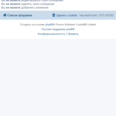
Вы
не можете
редактировать свои сообщения
Вы
не можете
удалять свои сообщения
Вы
не можете
добавлять вложения
Список форумов
Удалить cookies
Часовой пояс:
UTC+03:00
Создано на основе
phpBB
® Forum Software © phpBB Limited
Русская поддержка phpBB
Конфиденциальность
|
Правила