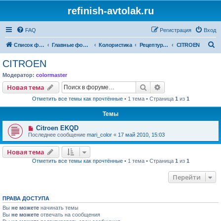
refinish-avtolak.ru
FAQ
Регистрация
Вход
П
Список форумов
Главные форумы
Колористика
Рецептуры участников (архив)
CITROEN
о
CITROEN
и
Модератор:
colormaster
с
Поиск
Расширенный пои
Новая тема
к
Отметить все темы как прочтённые
• 1 тема • Страница
1
из
1
Темы
Citroen EKQD
Последнее сообщение
mari_color
«
17 май 2010, 15:03
Новая тема
Отметить все темы как прочтённые
• 1 тема • Страница
1
из
1
Перейти
ПРАВА ДОСТУПА
Вы
не можете
начинать темы
Вы
не можете
отвечать на сообщения