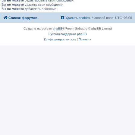
Вы
не можете
редактировать свои сообщения
Вы
не можете
удалять свои сообщения
Вы
не можете
добавлять вложения
Список форумов
Удалить cookies
Часовой пояс:
UTC+03:00
Создано на основе
phpBB
® Forum Software © phpBB Limited
Русская поддержка phpBB
Конфиденциальность
|
Правила