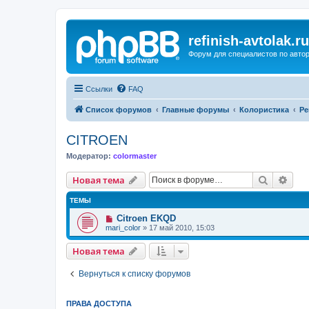
refinish-avtolak.ru
Форум для специалистов по авто
Ссылки
FAQ
Список форумов
Главные форумы
Колористика
Ре
CITROEN
Модератор:
colormaster
Поиск
Рас
Новая тема
ТЕМЫ
Citroen EKQD
mari_color
»
17 май 2010, 15:03
Новая тема
Вернуться к списку форумов
ПРАВА ДОСТУПА