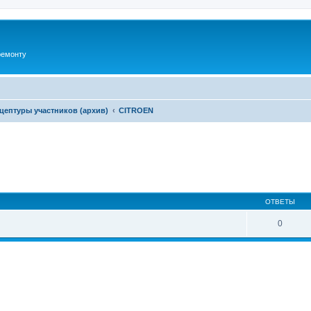
ремонту
цептуры участников (архив)
CITROEN
ширенный поиск
ОТВЕТЫ
0