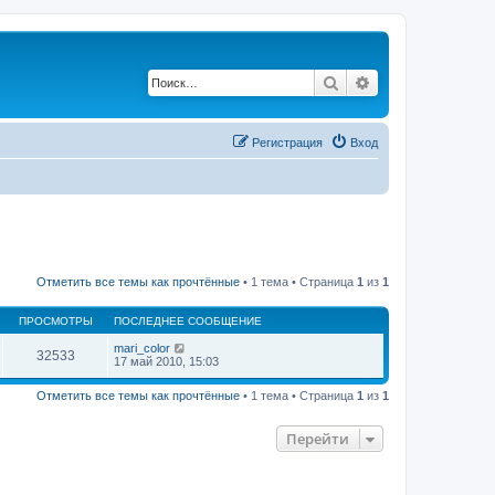
Поиск
Расширенный по
Регистрация
Вход
Отметить все темы как прочтённые
• 1 тема • Страница
1
из
1
ПРОСМОТРЫ
ПОСЛЕДНЕЕ СООБЩЕНИЕ
mari_color
32533
17 май 2010, 15:03
Отметить все темы как прочтённые
• 1 тема • Страница
1
из
1
Перейти