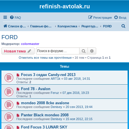
refinish-avtolak.ru
FAQ
Регистрация
Вход
П
Список форумов
Главные форумы
Колористика
Рецептуры участников (архив)
FORD
о
FORD
и
Модератор:
colormaster
с
Поиск
Расширенный пои
Новая тема
к
Отметить все темы как прочтённые
• 16 тем • Страница
1
из
1
Темы
Focus 3 седан Candy-red 2013
Последнее сообщение
ART1k
«
03 авг 2018, 14:31
Ответы:
2
Ford 78 - Avalon
Последнее сообщение
Feruz
«
07 дек 2016, 19:23
Ответы:
1
mondeo 2008 8cke avalone
Последнее сообщение
Denisey
«
20 сен 2013, 19:44
Panter Black mondeo 2008
Последнее сообщение
Denisey
«
15 ноя 2012, 22:15
Ford Focus 3 LUNAR SKY