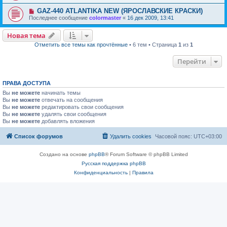
GAZ-440 ATLANTIKA NEW (ЯРОСЛАВСКИЕ КРАСКИ)
Последнее сообщение
colormaster
«
16 дек 2009, 13:41
Новая тема
Отметить все темы как прочтённые
• 6 тем • Страница
1
из
1
Перейти
ПРАВА ДОСТУПА
Вы
не можете
начинать темы
Вы
не можете
отвечать на сообщения
Вы
не можете
редактировать свои сообщения
Вы
не можете
удалять свои сообщения
Вы
не можете
добавлять вложения
Список форумов
Удалить cookies
Часовой пояс:
UTC+03:00
Создано на основе
phpBB
® Forum Software © phpBB Limited
Русская поддержка phpBB
Конфиденциальность
|
Правила