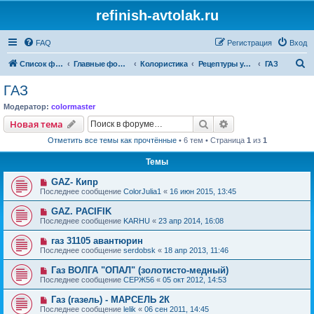
refinish-avtolak.ru
FAQ
Регистрация
Вход
П
Список форумов
Главные форумы
Колористика
Рецептуры участников (архив)
ГАЗ
о
ГАЗ
и
Модератор:
colormaster
с
Поиск
Расширенный пои
Новая тема
к
Отметить все темы как прочтённые
• 6 тем • Страница
1
из
1
Темы
GAZ- Кипр
Последнее сообщение
ColorJulia1
«
16 июн 2015, 13:45
GAZ. PACIFIK
Последнее сообщение
KARHU
«
23 апр 2014, 16:08
газ 31105 авантюрин
Последнее сообщение
serdobsk
«
18 апр 2013, 11:46
Газ ВОЛГА "ОПАЛ" (золотисто-медный)
Последнее сообщение
СЕРЖ56
«
05 окт 2012, 14:53
Газ (газель) - МАРСЕЛЬ 2К
Последнее сообщение
lelik
«
06 сен 2011, 14:45