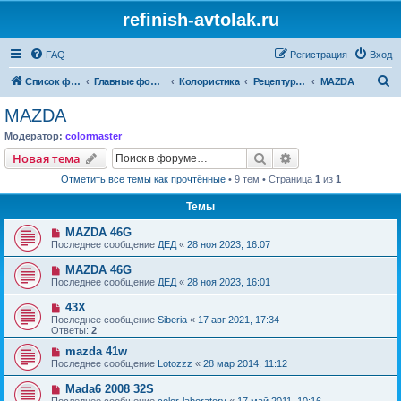
refinish-avtolak.ru
FAQ
Регистрация
Вход
П
Список форумов
Главные форумы
Колористика
Рецептуры участников (архив)
MAZDA
о
MAZDA
и
Модератор:
colormaster
с
Поиск
Расширенный пои
Новая тема
к
Отметить все темы как прочтённые
• 9 тем • Страница
1
из
1
Темы
MAZDA 46G
Последнее сообщение
ДЕД
«
28 ноя 2023, 16:07
MAZDA 46G
Последнее сообщение
ДЕД
«
28 ноя 2023, 16:01
43X
Последнее сообщение
Siberia
«
17 авг 2021, 17:34
Ответы:
2
mazda 41w
Последнее сообщение
Lotozzz
«
28 мар 2014, 11:12
Mada6 2008 32S
Последнее сообщение
color-laboratory
«
17 май 2011, 10:16