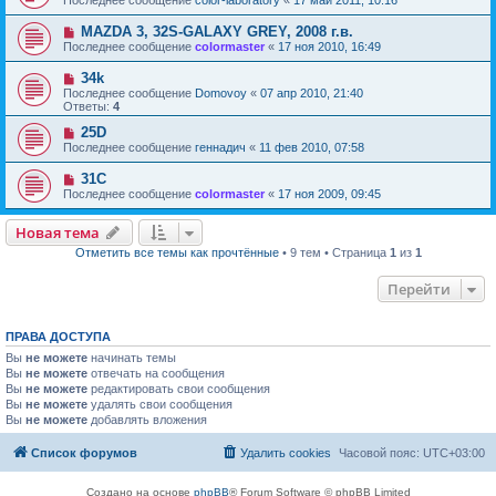
MAZDA 3, 32S-GALAXY GREY, 2008 г.в.
Последнее сообщение
colormaster
«
17 ноя 2010, 16:49
34k
Последнее сообщение
Domovoy
«
07 апр 2010, 21:40
Ответы:
4
25D
Последнее сообщение
геннадич
«
11 фев 2010, 07:58
31С
Последнее сообщение
colormaster
«
17 ноя 2009, 09:45
Новая тема
Отметить все темы как прочтённые
• 9 тем • Страница
1
из
1
Перейти
ПРАВА ДОСТУПА
Вы
не можете
начинать темы
Вы
не можете
отвечать на сообщения
Вы
не можете
редактировать свои сообщения
Вы
не можете
удалять свои сообщения
Вы
не можете
добавлять вложения
Список форумов
Удалить cookies
Часовой пояс:
UTC+03:00
Создано на основе
phpBB
® Forum Software © phpBB Limited