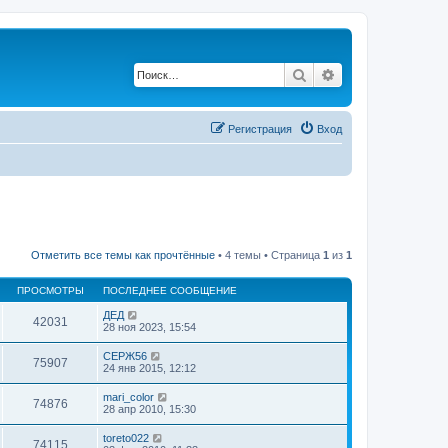
Поиск
Расширенный по
Регистрация
Вход
Отметить все темы как прочтённые
• 4 темы • Страница
1
из
1
ПРОСМОТРЫ
ПОСЛЕДНЕЕ СООБЩЕНИЕ
ДЕД
42031
28 ноя 2023, 15:54
СЕРЖ56
75907
24 янв 2015, 12:12
mari_color
74876
28 апр 2010, 15:30
toreto022
74115