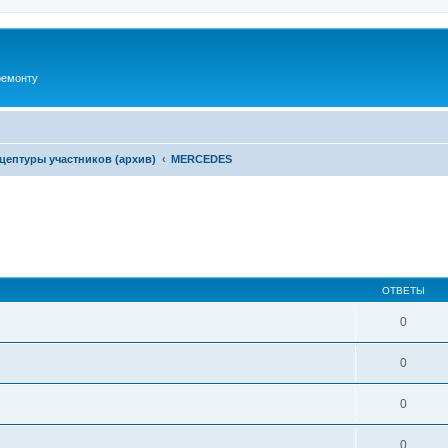
ремонту
цептуры участников (архив)
MERCEDES
ширенный поиск
ОТВЕТЫ
0
0
0
0