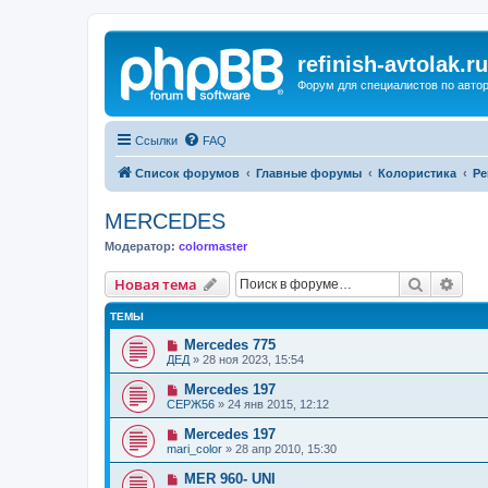
refinish-avtolak.ru
Форум для специалистов по авто
Ссылки
FAQ
Список форумов
Главные форумы
Колористика
Ре
MERCEDES
Модератор:
colormaster
Поиск
Рас
Новая тема
ТЕМЫ
Mercedes 775
ДЕД
»
28 ноя 2023, 15:54
Mercedes 197
СЕРЖ56
»
24 янв 2015, 12:12
Mercedes 197
mari_color
»
28 апр 2010, 15:30
MER 960- UNI