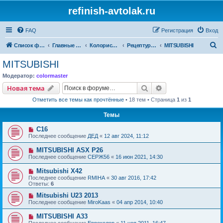
refinish-avtolak.ru
FAQ
Регистрация
Вход
П
Список форумов
Главные форумы
Колористика
Рецептуры участников (архив)
MITSUBISHI
о
MITSUBISHI
и
Модератор:
colormaster
с
Поиск
Расширенный пои
Новая тема
к
Отметить все темы как прочтённые
• 18 тем • Страница
1
из
1
Темы
C16
Последнее сообщение
ДЕД
«
12 авг 2024, 11:12
MITSUBISHI ASX P26
Последнее сообщение
СЕРЖ56
«
16 июн 2021, 14:30
Mitsubishi X42
Последнее сообщение
RMIHA
«
30 авг 2016, 17:42
Ответы:
6
Mitsubishi U23 2013
Последнее сообщение
MiroKaas
«
04 апр 2014, 10:40
MITSUBISHI A33
Последнее сообщение
Евроколор
«
11 ноя 2011, 16:47