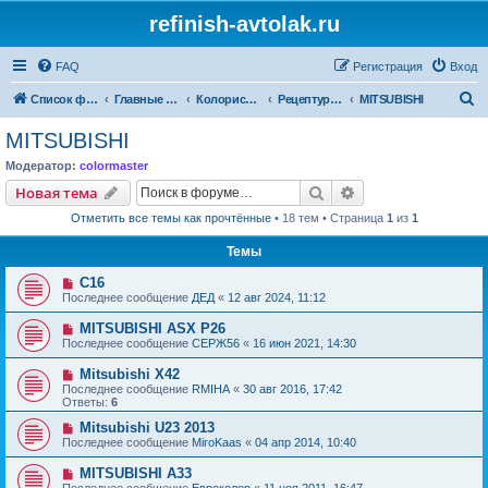
refinish-avtolak.ru
FAQ
Регистрация
Вход
П
Список форумов
Главные форумы
Колористика
Рецептуры участников (архив)
MITSUBISHI
о
MITSUBISHI
и
Модератор:
colormaster
с
Поиск
Расширенный пои
Новая тема
к
Отметить все темы как прочтённые
• 18 тем • Страница
1
из
1
Темы
C16
Последнее сообщение
ДЕД
«
12 авг 2024, 11:12
MITSUBISHI ASX P26
Последнее сообщение
СЕРЖ56
«
16 июн 2021, 14:30
Mitsubishi X42
Последнее сообщение
RMIHA
«
30 авг 2016, 17:42
Ответы:
6
Mitsubishi U23 2013
Последнее сообщение
MiroKaas
«
04 апр 2014, 10:40
MITSUBISHI A33
Последнее сообщение
Евроколор
«
11 ноя 2011, 16:47