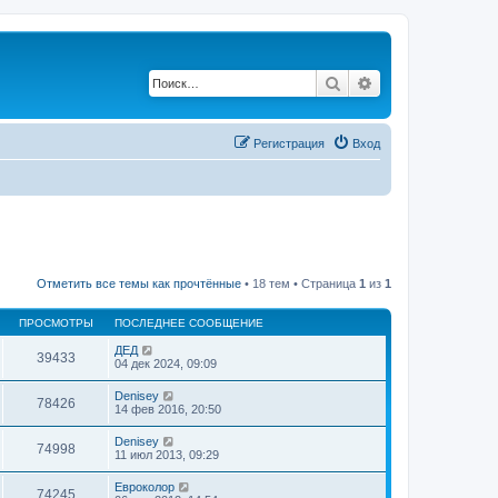
Поиск
Расширенный по
Регистрация
Вход
Отметить все темы как прочтённые
• 18 тем • Страница
1
из
1
ПРОСМОТРЫ
ПОСЛЕДНЕЕ СООБЩЕНИЕ
ДЕД
39433
04 дек 2024, 09:09
Denisey
78426
14 фев 2016, 20:50
Denisey
74998
11 июл 2013, 09:29
Евроколор
74245