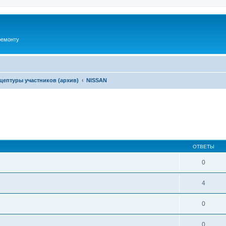
ремонту
цептуры участников (архив)
NISSAN
ширенный поиск
ОТВЕТЫ
0
4
0
0