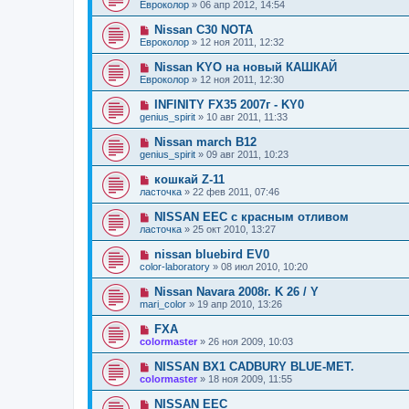
Евроколор
»
06 апр 2012, 14:54
Nissan С30 NOTA
Евроколор
»
12 ноя 2011, 12:32
Nissan KYO на новый КАШКАЙ
Евроколор
»
12 ноя 2011, 12:30
INFINITY FX35 2007г - KY0
genius_spirit
»
10 авг 2011, 11:33
Nissan march B12
genius_spirit
»
09 авг 2011, 10:23
кошкай Z-11
ласточка
»
22 фев 2011, 07:46
NISSAN EEC с красным отливом
ласточка
»
25 окт 2010, 13:27
nissan bluebird EV0
color-laboratory
»
08 июл 2010, 10:20
Nissan Navara 2008г. K 26 / Y
mari_color
»
19 апр 2010, 13:26
FXA
colormaster
»
26 ноя 2009, 10:03
NISSAN BX1 CADBURY BLUE-MET.
colormaster
»
18 ноя 2009, 11:55
NISSAN EEC