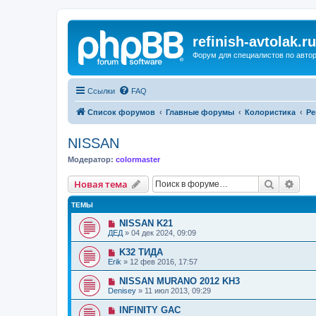
refinish-avtolak.ru
Форум для специалистов по авто
Ссылки
FAQ
Список форумов
Главные форумы
Колористика
Ре
NISSAN
Модератор:
colormaster
Поиск
Рас
Новая тема
ТЕМЫ
NISSAN K21
ДЕД
»
04 дек 2024, 09:09
K32 ТИДА
Erik
»
12 фев 2016, 17:57
NISSAN MURANO 2012 KH3
Denisey
»
11 июл 2013, 09:29
INFINITY GAC