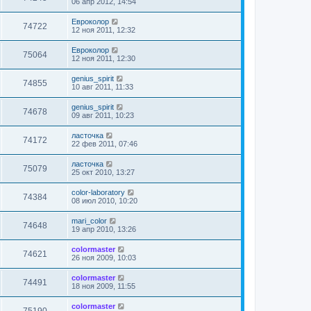
06 апр 2012, 14:54
Евроколор
74722
12 ноя 2011, 12:32
Евроколор
75064
12 ноя 2011, 12:30
genius_spirit
74855
10 авг 2011, 11:33
genius_spirit
74678
09 авг 2011, 10:23
ласточка
74172
22 фев 2011, 07:46
ласточка
75079
25 окт 2010, 13:27
color-laboratory
74384
08 июл 2010, 10:20
mari_color
74648
19 апр 2010, 13:26
colormaster
74621
26 ноя 2009, 10:03
colormaster
74491
18 ноя 2009, 11:55
colormaster