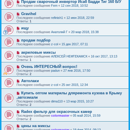
Продам сварочный инвертор Исаб Бадди Тиг 160 Б/У
Последнее сообщение
Fem
«
12 сен 2018, 10:52
Gravihel
Последнее сообщение
refinish1
«
12 июн 2018, 22:59
Ответы:
1
ищу
Последнее сообщение
Анатолий Г
«
20 мар 2018, 15:38
продам подбор
Последнее сообщение
z-col
«
15 дек 2017, 07:11
акриловые миксы
Последнее сообщение
АЛЕКСЕЙ НЕФТЕКАМСК
«
16 окт 2017, 13:13
Ответы:
1
Очень ИНТЕРЕСНЫЙ вопрос!
Последнее сообщение
padun
«
27 янв 2016, 17:50
Ответы:
2
Автолаки
Последнее сообщение
z-col
«
25 окт 2015, 12:34
Купить оптом материлы дляремонта кузова в Крыму
,автоэмали
Последнее сообщение
dima110
«
13 мар 2015, 10:27
Ответы:
2
Radex фильтр для окрасочных камер
Последнее сообщение
colormaster
«
05 май 2014, 15:59
Ответы:
2
цены на миксы
Последнее сообщение
colormaster
«
19 фев 2014, 09:13