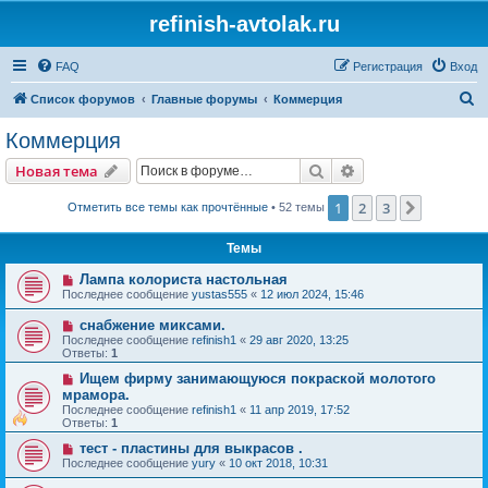
refinish-avtolak.ru
FAQ
Регистрация
Вход
П
Список форумов
Главные форумы
Коммерция
о
Коммерция
и
Поиск
Расширенный пои
Новая тема
с
к
1
2
3
След.
Отметить все темы как прочтённые
• 52 темы
Темы
Лампа колориста настольная
Последнее сообщение
yustas555
«
12 июл 2024, 15:46
снабжение миксами.
Последнее сообщение
refinish1
«
29 авг 2020, 13:25
Ответы:
1
Ищем фирму занимающуюся покраской молотого
мрамора.
Последнее сообщение
refinish1
«
11 апр 2019, 17:52
Ответы:
1
тест - пластины для выкрасов .
Последнее сообщение
yury
«
10 окт 2018, 10:31