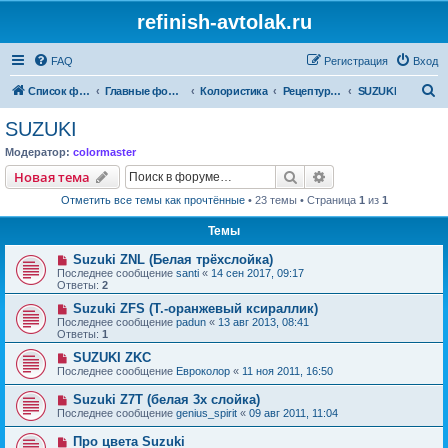
refinish-avtolak.ru
FAQ
Регистрация
Вход
П
Список форумов
Главные форумы
Колористика
Рецептуры участников (архив)
SUZUKI
о
SUZUKI
и
Модератор:
colormaster
с
Поиск
Расширенный пои
Новая тема
к
Отметить все темы как прочтённые
• 23 темы • Страница
1
из
1
Темы
Suzuki ZNL (Белая трёхслойка)
Последнее сообщение
santi
«
14 сен 2017, 09:17
Ответы:
2
Suzuki ZFS (Т.-оранжевый ксираллик)
Последнее сообщение
padun
«
13 авг 2013, 08:41
Ответы:
1
SUZUKI ZKC
Последнее сообщение
Евроколор
«
11 ноя 2011, 16:50
Suzuki Z7T (белая 3х слойка)
Последнее сообщение
genius_spirit
«
09 авг 2011, 11:04
Про цвета Suzuki