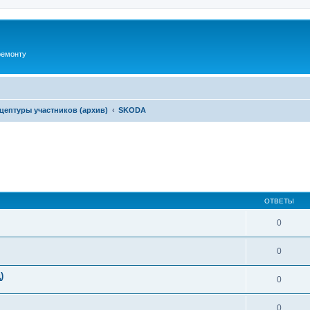
ремонту
цептуры участников (архив)
SKODA
ширенный поиск
ОТВЕТЫ
0
0
)
0
0