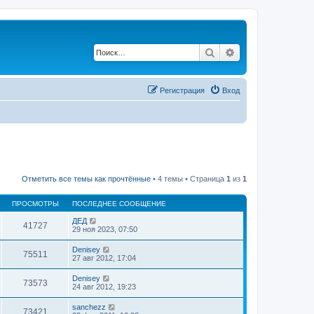
Поиск
Расширенный по
Регистрация
Вход
Отметить все темы как прочтённые
• 4 темы • Страница
1
из
1
ПРОСМОТРЫ
ПОСЛЕДНЕЕ СООБЩЕНИЕ
ДЕД
41727
29 ноя 2023, 07:50
Denisey
75511
27 авг 2012, 17:04
Denisey
73573
24 авг 2012, 19:23
sanchezz
73421