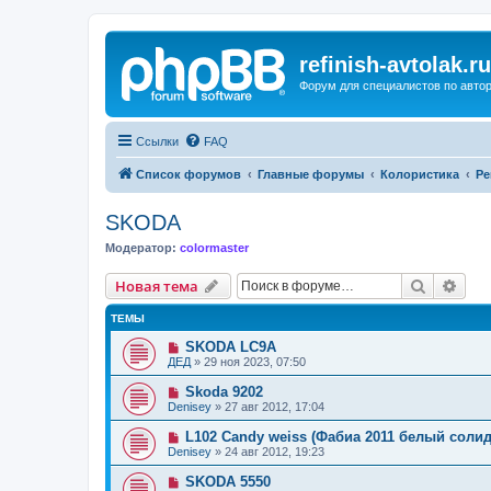
refinish-avtolak.ru
Форум для специалистов по авто
Ссылки
FAQ
Список форумов
Главные форумы
Колористика
Ре
SKODA
Модератор:
colormaster
Поиск
Рас
Новая тема
ТЕМЫ
SKODA LC9A
ДЕД
»
29 ноя 2023, 07:50
Skoda 9202
Denisey
»
27 авг 2012, 17:04
L102 Candy weiss (Фабиа 2011 белый солид
Denisey
»
24 авг 2012, 19:23
SKODA 5550