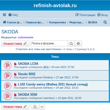
refinish-avtolak.ru
FAQ
Регистрация
Вход
П
Список форумов
Главные форумы
Колористика
Рецептуры участников (архив)
SKODA
о
SKODA
и
Модератор:
colormaster
с
Поиск
Расширенный пои
Новая тема
к
Отметить все темы как прочтённые
• 4 темы • Страница
1
из
1
Темы
SKODA LC9A
Последнее сообщение
ДЕД
«
29 ноя 2023, 07:50
Skoda 9202
Последнее сообщение
Denisey
«
27 авг 2012, 17:04
L102 Candy weiss (Фабиа 2011 белый солид)
Последнее сообщение
Denisey
«
24 авг 2012, 19:23
SKODA 5550
Последнее сообщение
sanchezz
«
22 фев 2011, 16:03
Новая тема