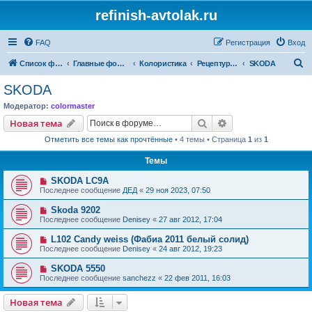
refinish-avtolak.ru
FAQ
Регистрация
Вход
П
Список форумов
Главные форумы
Колористика
Рецептуры участников (архив)
SKODA
о
SKODA
и
Модератор:
colormaster
с
Поиск
Расширенный пои
Новая тема
к
Отметить все темы как прочтённые
• 4 темы • Страница
1
из
1
Темы
SKODA LC9A
Последнее сообщение
ДЕД
«
29 ноя 2023, 07:50
Skoda 9202
Последнее сообщение
Denisey
«
27 авг 2012, 17:04
L102 Candy weiss (Фабиа 2011 белый солид)
Последнее сообщение
Denisey
«
24 авг 2012, 19:23
SKODA 5550
Последнее сообщение
sanchezz
«
22 фев 2011, 16:03
Новая тема