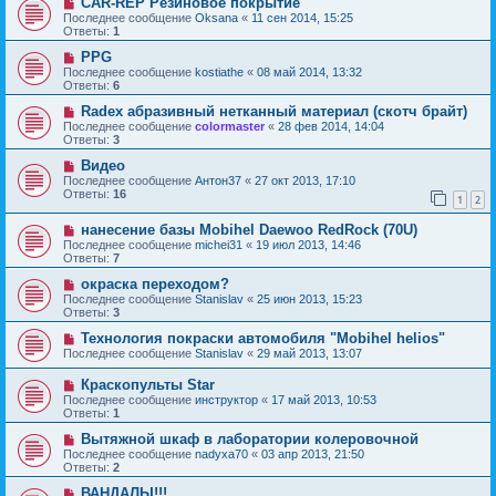
CAR-REP Резиновое покрытие
Последнее сообщение
Oksana
«
11 сен 2014, 15:25
Ответы:
1
PPG
Последнее сообщение
kostiathe
«
08 май 2014, 13:32
Ответы:
6
Radex абразивный нетканный материал (скотч брайт)
Последнее сообщение
colormaster
«
28 фев 2014, 14:04
Ответы:
3
Видео
Последнее сообщение
Антон37
«
27 окт 2013, 17:10
Ответы:
16
1
2
нанесение базы Mobihel Daewoo RedRock (70U)
Последнее сообщение
michei31
«
19 июл 2013, 14:46
Ответы:
7
окраска переходом?
Последнее сообщение
Stanislav
«
25 июн 2013, 15:23
Ответы:
3
Технология покраски автомобиля "Mobihel helios"
Последнее сообщение
Stanislav
«
29 май 2013, 13:07
Краскопульты Star
Последнее сообщение
инструктор
«
17 май 2013, 10:53
Ответы:
1
Вытяжной шкаф в лаборатории колеровочной
Последнее сообщение
nadyxa70
«
03 апр 2013, 21:50
Ответы:
2
ВАНДАЛЫ!!!