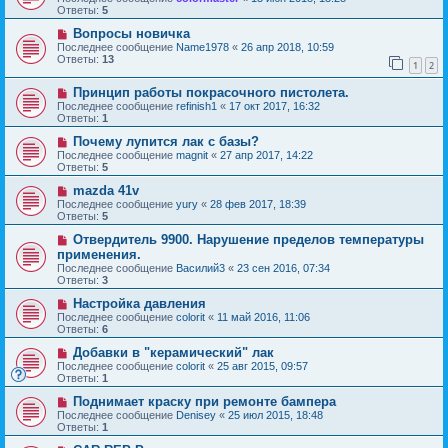
Ответы:
5
Вопросы новичка
Последнее сообщение
Name1978
«
26 апр 2018, 10:59
Ответы:
13
1
2
Принцип работы покрасочного пистолета.
Последнее сообщение
refinish1
«
17 окт 2017, 16:32
Ответы:
1
Почему лупится лак с базы?
Последнее сообщение
magnit
«
27 апр 2017, 14:22
Ответы:
5
mazda 41v
Последнее сообщение
yury
«
28 фев 2017, 18:39
Ответы:
5
Отвердитель 9900. Нарушение пределов температуры
применения.
Последнее сообщение
Василий3
«
23 сен 2016, 07:34
Ответы:
3
Настройка давления
Последнее сообщение
colorit
«
11 май 2016, 11:06
Ответы:
6
Добавки в "керамический" лак
Последнее сообщение
colorit
«
25 авг 2015, 09:57
Ответы:
1
Поднимает краску при ремонте бампера
Последнее сообщение
Denisey
«
25 июл 2015, 18:48
Ответы:
1