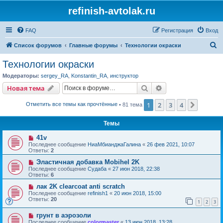
refinish-avtolak.ru
FAQ
Регистрация
Вход
П
Список форумов
Главные форумы
Технологии окраски
о
Технологии окраски
и
Модераторы:
sergey_RA
,
Konstantin_RA
,
инструктор
с
Поиск
Расширенный пои
Новая тема
к
1
2
3
4
След.
Отметить все темы как прочтённые
• 81 тема
Темы
41v
Последнее сообщение
НиаМбианджаГалина
«
26 фев 2021, 10:07
Ответы:
2
Эластичная добавка Mobihel 2K
Последнее сообщение
Судаба
«
27 июн 2018, 22:38
Ответы:
6
лак 2K clearcoat anti scratch
Последнее сообщение
refinish1
«
20 июн 2018, 15:00
Ответы:
20
1
2
3
грунт в аэрозоли
Последнее сообщение
colormaster
«
13 июн 2018, 13:28