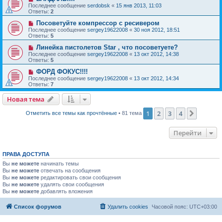
Последнее сообщение
serdobsk
«
15 янв 2013, 11:03
Ответы:
2
Посоветуйте компрессор с ресивером
Последнее сообщение
sergey19622008
«
30 ноя 2012, 18:51
Ответы:
5
Линейка пистолетов Star , что посоветуете?
Последнее сообщение
sergey19622008
«
13 окт 2012, 14:38
Ответы:
5
ФОРД ФОКУС!!!!
Последнее сообщение
sergey19622008
«
13 окт 2012, 14:34
Ответы:
7
Новая тема
1
2
3
4
След.
Отметить все темы как прочтённые
• 81 тема
Перейти
ПРАВА ДОСТУПА
Вы
не можете
начинать темы
Вы
не можете
отвечать на сообщения
Вы
не можете
редактировать свои сообщения
Вы
не можете
удалять свои сообщения
Вы
не можете
добавлять вложения
Список форумов
Удалить cookies
Часовой пояс:
UTC+03:00