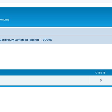
ремонту
цептуры участников (архив)
VOLVO
ширенный поиск
ОТВЕТЫ
0