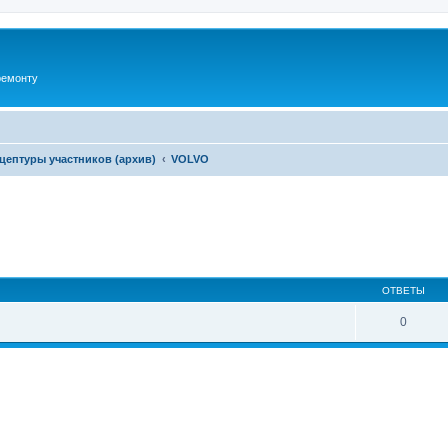
ремонту
цептуры участников (архив)
VOLVO
ширенный поиск
ОТВЕТЫ
0