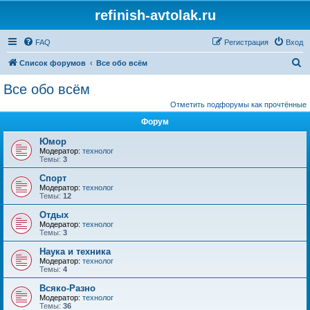
refinish-avtolak.ru
FAQ
Регистрация
Вход
П
Список форумов
Все обо всём
о
Все обо всём
и
Отметить подфорумы как прочтённые
с
Форум
к
Юмор
Модератор:
технолог
Темы:
3
Спорт
Модератор:
технолог
Темы:
12
Отдых
Модератор:
технолог
Темы:
3
Наука и техника
Модератор:
технолог
Темы:
4
Всяко-Разно
Модератор:
технолог
Темы:
36