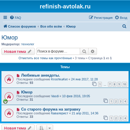
refinish-avtolak.ru
FAQ
Регистрация
Вход
П
Список форумов
Все обо всём
Юмор
о
Юмор
и
Модератор:
технолог
с
Поиск
Расширенный пои
Новая тема
к
Отметить все темы как прочтённые
• 3 темы • Страница
1
из
1
Темы
Любимые анекдоты.
Последнее сообщение
KroshkaKet
«
24 янв 2017, 11:28
Ответы:
93
1
7
8
9
10
…
Юмор
Последнее сообщение
Vasdi
«
10 фев 2016, 19:05
Ответы:
31
1
2
3
4
Со старого форума на затравку
Последнее сообщение
Кавалерист
«
21 апр 2011, 14:36
Ответы:
33
1
2
3
4
Новая тема