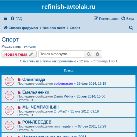
refinish-avtolak.ru
FAQ
Регистрация
Вход
П
Список форумов
Все обо всём
Спорт
о
Спорт
и
Модератор:
технолог
с
Поиск
Расширенный пои
Новая тема
к
Отметить все темы как прочтённые
• 12 тем • Страница
1
из
1
Темы
Олимпиада
Последнее сообщение
colormaster
«
19 фев 2014, 15:19
Емельяненко
Последнее сообщение
Danilo Wikka
«
20 янв 2014, 15:50
Ответы:
3
МЫ ЧЕМПИОНЫ!!!
Последнее сообщение
ЭтоМы?
«
31 янв 2012, 09:19
Ответы:
3
РОЙ-ЛЕБЕДЕВ
Последнее сообщение
rommagatenn
«
07 сен 2011, 12:29
Ответы:
5