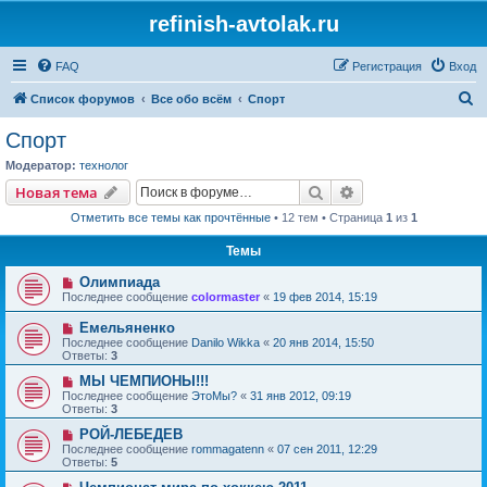
refinish-avtolak.ru
FAQ
Регистрация
Вход
П
Список форумов
Все обо всём
Спорт
о
Спорт
и
Модератор:
технолог
с
Поиск
Расширенный пои
Новая тема
к
Отметить все темы как прочтённые
• 12 тем • Страница
1
из
1
Темы
Олимпиада
Последнее сообщение
colormaster
«
19 фев 2014, 15:19
Емельяненко
Последнее сообщение
Danilo Wikka
«
20 янв 2014, 15:50
Ответы:
3
МЫ ЧЕМПИОНЫ!!!
Последнее сообщение
ЭтоМы?
«
31 янв 2012, 09:19
Ответы:
3
РОЙ-ЛЕБЕДЕВ
Последнее сообщение
rommagatenn
«
07 сен 2011, 12:29
Ответы:
5