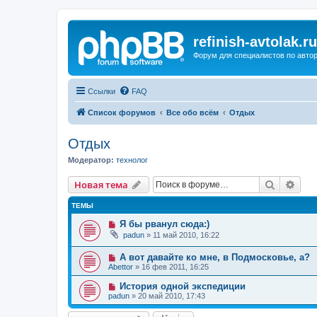
refinish-avtolak.ru
Форум для специалистов по авто
Ссылки
FAQ
Список форумов
Все обо всём
Отдых
Отдых
Модератор:
технолог
Поиск
Рас
Новая тема
ТЕМЫ
Я бы рванул сюда:)
padun
»
11 май 2010, 16:22
А вот давайте ко мне, в Подмосковье, а?
Abettor
»
16 фев 2011, 16:25
История одной экспедиции
padun
»
20 май 2010, 17:43