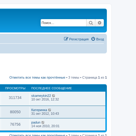
Поиск
Расширенный по
Регистрация
Вход
Отметить все темы как прочтённые
• 3 темы • Страница
1
из
1
ПРОСМОТРЫ
ПОСЛЕДНЕЕ СООБЩЕНИЕ
skameykin22
311734
10 окт 2016, 12:32
Катеринка
80050
31 окт 2012, 10:43
padun
76756
14 ноя 2010, 20:01
Отметить все темы как прочтённые
• 3 темы • Страница
1
из
1