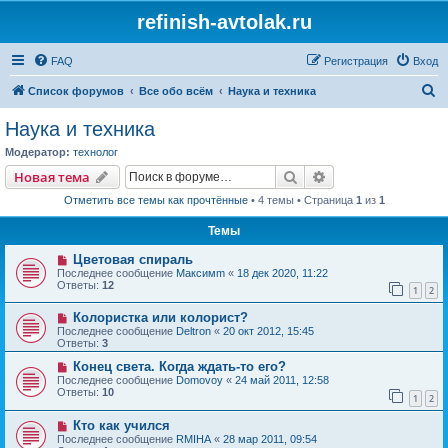
refinish-avtolak.ru
FAQ
Регистрация
Вход
П
Список форумов
Все обо всём
Наука и техника
о
Наука и техника
и
Модератор:
технолог
с
Поиск
Расширенный пои
Новая тема
к
Отметить все темы как прочтённые
• 4 темы • Страница
1
из
1
Темы
Цветовая спираль
Последнее сообщение
Максимm
«
18 дек 2020, 11:22
Ответы:
12
1
2
Колористка или колорист?
Последнее сообщение
Deltron
«
20 окт 2012, 15:45
Ответы:
3
Конец света. Когда ждать-то его?
Последнее сообщение
Domovoy
«
24 май 2011, 12:58
Ответы:
10
1
2
Кто как учился
Последнее сообщение
RMIHA
«
28 мар 2011, 09:54