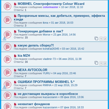
MOBIHEL Спектрофотометр Colour Wizard
Последнее сообщение
colormaster
«
10 окт 2018, 11:10
Ответы:
1
Прозрачные миксы, как добиться, примерно, эффекта
кэнди
Последнее сообщение
ilona
«
01 авг 2018, 16:03
Ответы:
3
Тонирующие добавки в лак?
Последнее сообщение
Morse
«
23 дек 2016, 14:56
Ответы:
15
1
2
какую делать сборку?!
Последнее сообщение
kondrat26345
«
03 окт 2016, 15:42
kia MZH
Последнее сообщение
vladimir-73
«
06 июн 2016, 11:38
Ответы:
16
1
2
NEXA AVTOCOLOR
Последнее сообщение
YURU
«
04 апр 2016, 23:46
Ответы:
7
ОШИБКИ ПРОГРАММЫ MOBIHEL 5.*
Последнее сообщение
RMIHA
«
22 мар 2016, 15:29
Ответы:
7
не достающие выкрасы в королбоксе
Последнее сообщение
kazaxstanm
«
09 фев 2016, 13:06
нехватает фондеков
Последнее сообщение
kazaxstanm
«
07 фев 2016, 18:33