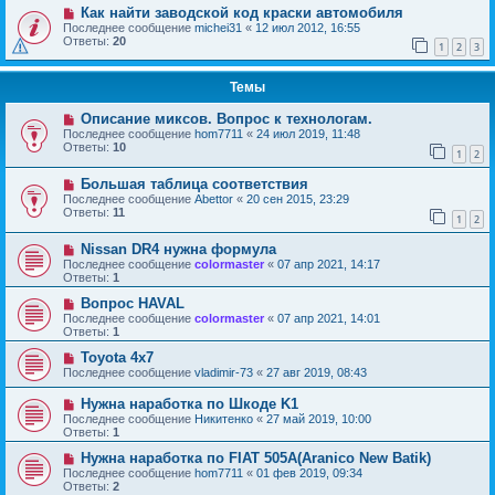
Как найти заводской код краски автомобиля
Последнее сообщение
michei31
«
12 июл 2012, 16:55
Ответы:
20
1
2
3
Темы
Описание миксов. Вопрос к технологам.
Последнее сообщение
hom7711
«
24 июл 2019, 11:48
Ответы:
10
1
2
Большая таблица соответствия
Последнее сообщение
Abettor
«
20 сен 2015, 23:29
Ответы:
11
1
2
Nissan DR4 нужна формула
Последнее сообщение
colormaster
«
07 апр 2021, 14:17
Ответы:
1
Вопрос HAVAL
Последнее сообщение
colormaster
«
07 апр 2021, 14:01
Ответы:
1
Toyota 4x7
Последнее сообщение
vladimir-73
«
27 авг 2019, 08:43
Нужна наработка по Шкоде K1
Последнее сообщение
Никитенко
«
27 май 2019, 10:00
Ответы:
1
Нужна наработка по FIAT 505A(Aranico New Batik)
Последнее сообщение
hom7711
«
01 фев 2019, 09:34
Ответы:
2