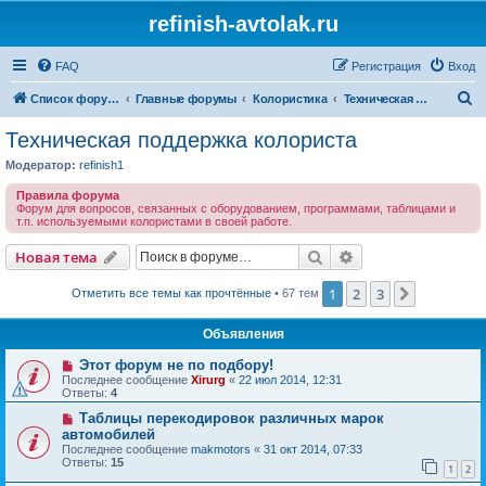
refinish-avtolak.ru
FAQ
Регистрация
Вход
П
Список форумов
Главные форумы
Колористика
Техническая поддержка колориста
о
Техническая поддержка колориста
и
Модератор:
refinish1
с
Правила форума
к
Форум для вопросов, связанных с оборудованием, программами, таблицами и
т.п. используемыми колористами в своей работе.
Поиск
Расширенный пои
Новая тема
1
2
3
След.
Отметить все темы как прочтённые
• 67 тем
Объявления
Этот форум не по подбору!
Последнее сообщение
Xirurg
«
22 июл 2014, 12:31
Ответы:
4
Таблицы перекодировок различных марок
автомобилей
Последнее сообщение
makmotors
«
31 окт 2014, 07:33
Ответы:
15
1
2