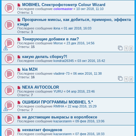
MOBIHEL Спектрофотометр Colour Wizard
Последнее сообщение
colormaster
«
10 окт 2018, 11:10
Ответы:
1
Прозрачные миксы, как добиться, примерно, эффекта
кэнди
Последнее сообщение
ilona
«
01 авг 2018, 16:03
Ответы:
3
Тонирующие добавки в лак?
Последнее сообщение
Morse
«
23 дек 2016, 14:56
Ответы:
15
1
2
какую делать сборку?!
Последнее сообщение
kondrat26345
«
03 окт 2016, 15:42
kia MZH
Последнее сообщение
vladimir-73
«
06 июн 2016, 11:38
Ответы:
16
1
2
NEXA AVTOCOLOR
Последнее сообщение
YURU
«
04 апр 2016, 23:46
Ответы:
7
ОШИБКИ ПРОГРАММЫ MOBIHEL 5.*
Последнее сообщение
RMIHA
«
22 мар 2016, 15:29
Ответы:
7
не достающие выкрасы в королбоксе
Последнее сообщение
kazaxstanm
«
09 фев 2016, 13:06
нехватает фондеков
Последнее сообщение
kazaxstanm
«
07 фев 2016, 18:33