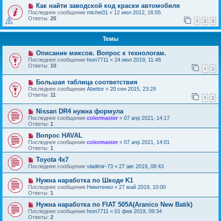
Как найти заводской код краски автомобиля
Последнее сообщение
michei31
«
12 июл 2012, 16:55
Ответы:
20
1
2
3
Темы
Описание миксов. Вопрос к технологам.
Последнее сообщение
hom7711
«
24 июл 2019, 11:48
Ответы:
10
1
2
Большая таблица соответствия
Последнее сообщение
Abettor
«
20 сен 2015, 23:29
Ответы:
11
1
2
Nissan DR4 нужна формула
Последнее сообщение
colormaster
«
07 апр 2021, 14:17
Ответы:
1
Вопрос HAVAL
Последнее сообщение
colormaster
«
07 апр 2021, 14:01
Ответы:
1
Toyota 4x7
Последнее сообщение
vladimir-73
«
27 авг 2019, 08:43
Нужна наработка по Шкоде K1
Последнее сообщение
Никитенко
«
27 май 2019, 10:00
Ответы:
1
Нужна наработка по FIAT 505A(Aranico New Batik)
Последнее сообщение
hom7711
«
01 фев 2019, 09:34
Ответы:
2