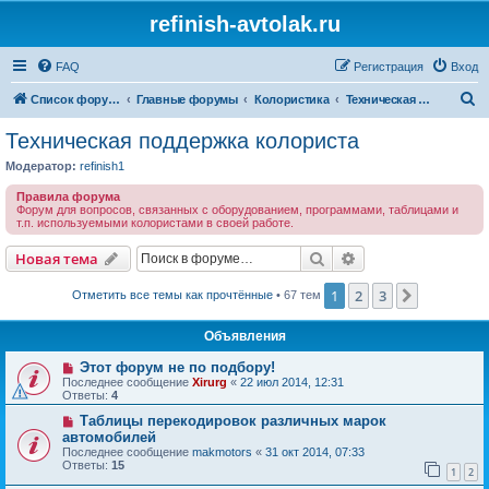
refinish-avtolak.ru
FAQ
Регистрация
Вход
П
Список форумов
Главные форумы
Колористика
Техническая поддержка колориста
о
Техническая поддержка колориста
и
Модератор:
refinish1
с
Правила форума
к
Форум для вопросов, связанных с оборудованием, программами, таблицами и
т.п. используемыми колористами в своей работе.
Поиск
Расширенный пои
Новая тема
1
2
3
След.
Отметить все темы как прочтённые
• 67 тем
Объявления
Этот форум не по подбору!
Последнее сообщение
Xirurg
«
22 июл 2014, 12:31
Ответы:
4
Таблицы перекодировок различных марок
автомобилей
Последнее сообщение
makmotors
«
31 окт 2014, 07:33
Ответы:
15
1
2