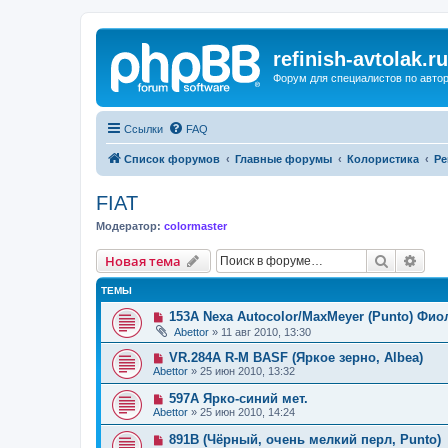
refinish-avtolak.ru
Форум для специалистов по авто
Ссылки
FAQ
Список форумов
Главные форумы
Колористика
Ре
FIAT
Модератор:
colormaster
Поиск
Рас
Новая тема
ТЕМЫ
153A Nexa Autocolor/MaxMeyer (Punto) Фи
Abettor
»
11 авг 2010, 13:30
VR.284A R-M BASF (Яркое зерно, Albea)
Abettor
»
25 июн 2010, 13:32
597A Ярко-синий мет.
Abettor
»
25 июн 2010, 14:24
891B (Чёрный, очень мелкий перл, Punto)