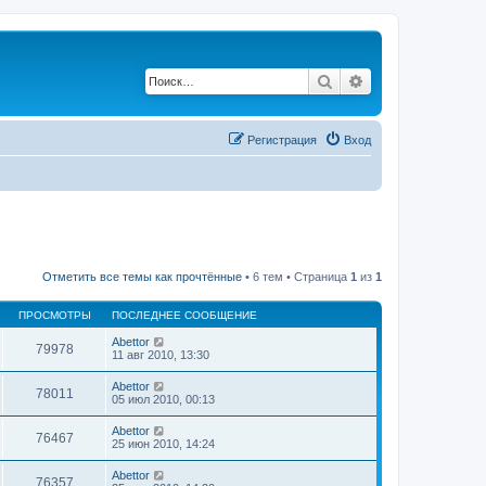
Поиск
Расширенный по
Регистрация
Вход
Отметить все темы как прочтённые
• 6 тем • Страница
1
из
1
ПРОСМОТРЫ
ПОСЛЕДНЕЕ СООБЩЕНИЕ
Abettor
79978
11 авг 2010, 13:30
Abettor
78011
05 июл 2010, 00:13
Abettor
76467
25 июн 2010, 14:24
Abettor
76357