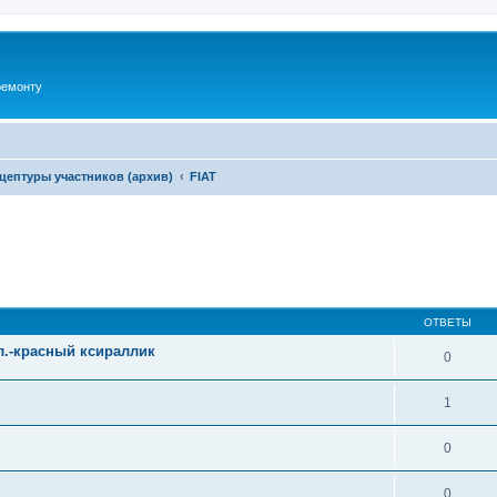
ремонту
цептуры участников (архив)
FIAT
ширенный поиск
ОТВЕТЫ
ол.-красный ксираллик
0
1
0
0