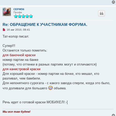
о
е
с
СЕРЖ56
о
Профи
о
б
щ
Re: ОБРАЩЕНИЕ К УЧАСТНИКАМ ФОРУМА.
е
н
Н
16 авг 2010, 08:41
и
е
е
п
Тат-колор писал:
р
о
ч
Супер!!!
и
Останется только пометить:
т
а
для баночной краски
н
номер партии на банке
н
о
(потому, что оттенки в разных партиях могут и отличаются)
е
для канистровой краски
с
о
Для хорошей краски - номер партии на бочке, кто мешал, кто
о
разливал, чем бамбили.
б
щ
Для непонятного сурогата - с какого завода сперли, когда это было,
е
что доливали для большего
объема.
н
и
е
Речь идет о готовой краски МОБИХЕЛ!:-[
Мы все там будем!