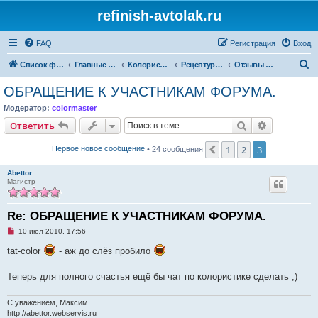
refinish-avtolak.ru
FAQ
Регистрация
Вход
П
Список форумов
Главные форумы
Колористика
Рецептуры участников (архив)
Отзывы и предложения
о
ОБРАЩЕНИЕ К УЧАСТНИКАМ ФОРУМА.
и
Модератор:
colormaster
с
Поиск
Расширен
Ответить
к
1
2
3
Пред.
Первое новое сообщение
• 24 сообщения
Abettor
Магистр
Re: ОБРАЩЕНИЕ К УЧАСТНИКАМ ФОРУМА.
Н
10 июл 2010, 17:56
е
п
tat-color
- аж до слёз пробило
р
о
ч
Теперь для полного счастья ещё бы чат по колористике сделать ;)
и
т
а
С уважением, Максим
н
http://abettor.webservis.ru
н