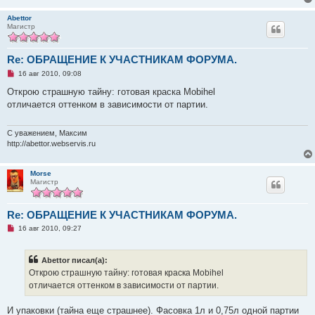
Abettor
Магистр
Re: ОБРАЩЕНИЕ К УЧАСТНИКАМ ФОРУМА.
Н
16 авг 2010, 09:08
е
п
Открою страшную тайну: готовая краска Mobihel
р
отличается оттенком в зависимости от партии.
о
ч
и
т
С уважением, Максим
а
http://abettor.webservis.ru
н
н
о
Morse
е
Магистр
с
о
о
б
Re: ОБРАЩЕНИЕ К УЧАСТНИКАМ ФОРУМА.
щ
е
Н
16 авг 2010, 09:27
н
е
и
п
е
р
Abettor писал(а):
о
ч
Открою страшную тайну: готовая краска Mobihel
и
отличается оттенком в зависимости от партии.
т
а
н
И упаковки (тайна еще страшнее). Фасовка 1л и 0,75л одной партии
н