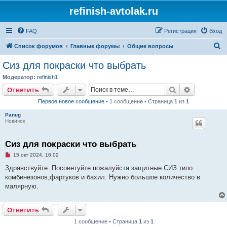
refinish-avtolak.ru
FAQ
Регистрация
Вход
П
Список форумов
Главные форумы
Общие вопросы
о
Сиз для покраски что выбрать
и
Модератор:
refinish1
с
Поиск
Расширен
Ответить
к
Первое новое сообщение
• 1 сообщение • Страница
1
из
1
Panug
Новичок
Сиз для покраски что выбрать
Н
15 окт 2024, 16:02
е
п
Здравствуйте. Посоветуйте пожалуйста защитные СИЗ типо
р
комбинезонов,фартуков и бахил. Нужно большое количество в
о
ч
малярную.
и
т
а
Ответить
н
н
о
1 сообщение • Страница
1
из
1