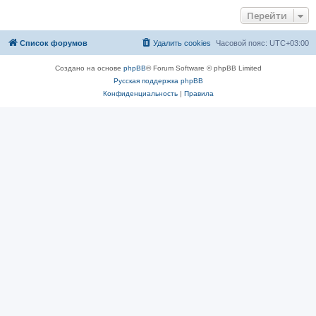
е
с
Перейти
о
о
б
щ
Список форумов
Удалить cookies
Часовой пояс:
UTC+03:00
е
н
и
Создано на основе
phpBB
® Forum Software © phpBB Limited
е
Русская поддержка phpBB
Конфиденциальность
|
Правила