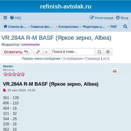
refinish-avtolak.ru
FAQ
Регистрация
Вход
П
Список форумов
Главные форумы
Колористика
Рецептуры участников (архив)
FIAT
о
VR.284A R-M BASF (Яркое зерно, Albea)
и
Модератор:
colormaster
с
Поиск
Расширен
Ответить
к
Первое новое сообщение
• 2 сообщения • Страница
1
из
1
Abettor
Магистр
VR.284A R-M BASF (Яркое зерно, Albea)
Н
25 июн 2010, 13:32
е
п
361 - 128
р
406 - 110
о
ч
404 - 18
и
321 - 32
т
а
344 - 28
н
328 - 16
н
о
362 - 16