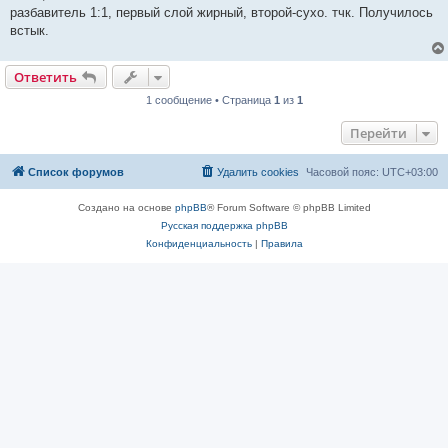
е
разбавитель 1:1, первый слой жирный, второй-сухо. тчк. Получилось
с
о
встык.
о
б
щ
Ответить
е
н
и
1 сообщение • Страница
1
из
1
е
Перейти
Список форумов
Удалить cookies
Часовой пояс:
UTC+03:00
Создано на основе
phpBB
® Forum Software © phpBB Limited
Русская поддержка phpBB
Конфиденциальность
|
Правила