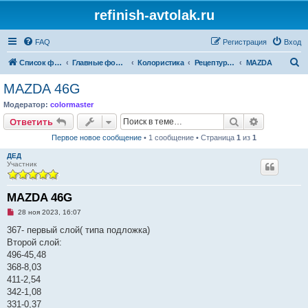
refinish-avtolak.ru
FAQ
Регистрация
Вход
П
Список форумов
Главные форумы
Колористика
Рецептуры участников (архив)
MAZDA
о
MAZDA 46G
и
Модератор:
colormaster
с
Поиск
Расширен
Ответить
к
Первое новое сообщение
• 1 сообщение • Страница
1
из
1
ДЕД
Участник
MAZDA 46G
Н
28 ноя 2023, 16:07
е
п
367- первый слой( типа подложка)
р
Второй слой:
о
ч
496-45,48
и
368-8,03
т
а
411-2,54
н
342-1,08
н
о
331-0,37