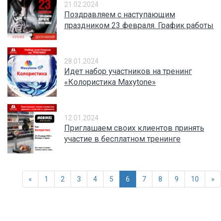
21.02.2024
Поздравляем с наступающим
праздником 23 февраля. График работы
28.01.2024
Идет набор участников на тренинг
«Колористика Maxytone»
12.01.2024
Приглашаем своих клиентов принять
участие в бесплатном тренинге
«
1
2
3
4
5
6
7
8
9
10
»