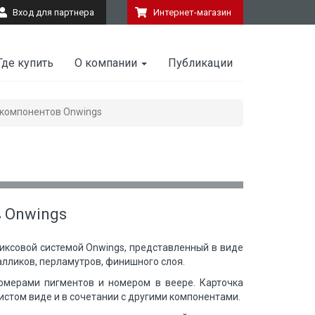
Вход для партнера
Интернет-магазин
Где купить
О компании
Публикации
 компонентов Onwings
 Onwings
иксовой системой Onwings, представленный в виде
лликов, перламутров, финишного слоя.
омерами пигментов и номером в веере. Карточка
стом виде и в сочетании с другими компонентами.