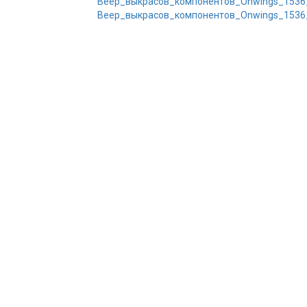
Веер_выкрасов_компонентов_Onwings_1536
Веер_выкрасов_компонентов_Onwings_1536