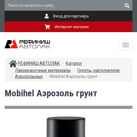
Вход для партнера
Интернет-магазин
Toggl
navig
РЕФИНИШ АВТОЛАК
Каталог
Лакокрасочные материалы
Грунты, наполнители
Аэрозольные
Mobihel Аэрозоль грунт
Mobihel Аэрозоль грунт